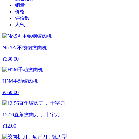
销量
价格
评价数
人气
No.5A 不锈钢绞肉机
¥
330.00
H5M手动绞肉机
¥
360.00
12-56直角绞肉刀， 十字刀
¥
12.00