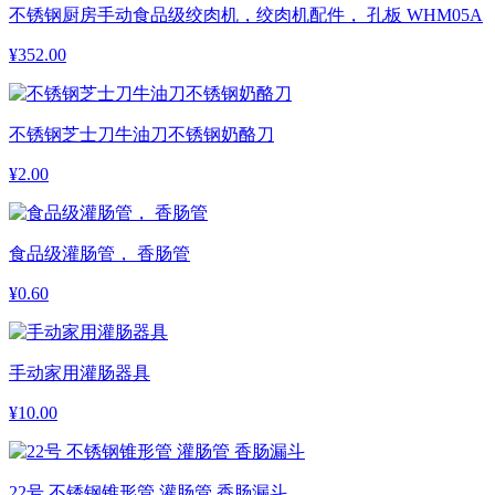
不锈钢厨房手动食品级绞肉机，绞肉机配件， 孔板 WHM05A
¥
352.00
不锈钢芝士刀牛油刀不锈钢奶酪刀
¥
2.00
食品级灌肠管， 香肠管
¥
0.60
手动家用灌肠器具
¥
10.00
22号 不锈钢锥形管 灌肠管 香肠漏斗