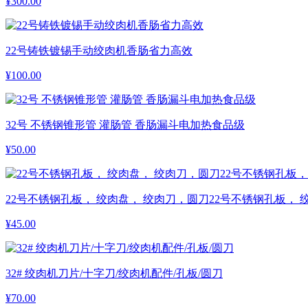
¥
300.00
22号铸铁镀锡手动绞肉机香肠省力高效
¥
100.00
32号 不锈钢锥形管 灌肠管 香肠漏斗电加热食品级
¥
50.00
22号不锈钢孔板， 绞肉盘， 绞肉刀，圆刀22号不锈钢孔板， 
¥
45.00
32# 绞肉机刀片/十字刀/绞肉机配件/孔板/圆刀
¥
70.00