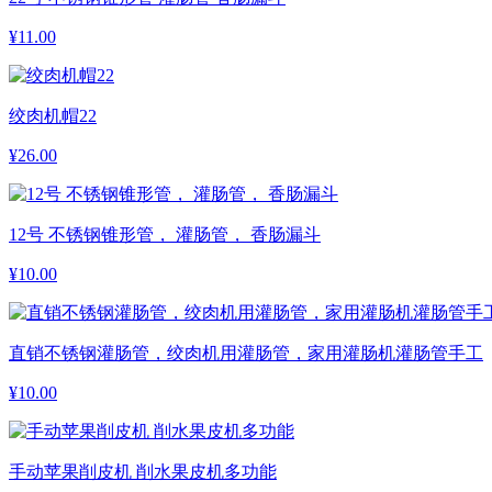
¥
11.00
绞肉机帽22
¥
26.00
12号 不锈钢锥形管， 灌肠管， 香肠漏斗
¥
10.00
直销不锈钢灌肠管，绞肉机用灌肠管，家用灌肠机灌肠管手工
¥
10.00
手动苹果削皮机 削水果皮机多功能