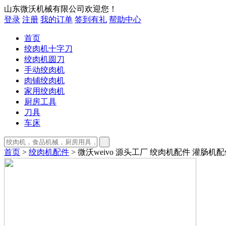
山东微沃机械有限公司欢迎您！
登录
注册
我的订单
签到有礼
帮助中心
首页
绞肉机十字刀
绞肉机圆刀
手动绞肉机
肉铺绞肉机
家用绞肉机
厨房工具
刀具
车床
首页
>
绞肉机配件
> 微沃weivo 源头工厂 绞肉机配件 灌肠机