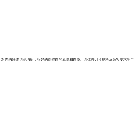
，对肉的纤维切割均衡，很好的保持肉的原味和肉质。具体按刀片规格及顾客要求生产