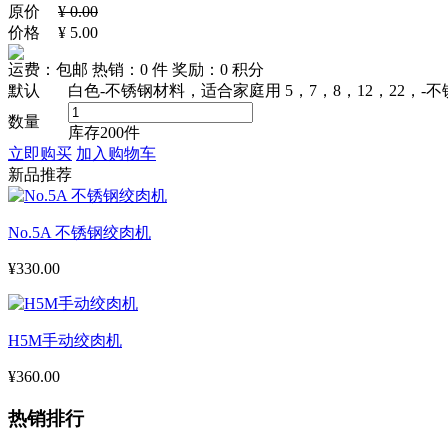
原价
¥
0.00
价格
¥
5.00
运费：
包邮
热销：0 件
奖励：
0
积分
默认
白色-不锈钢材料，适合家庭用
5，7，8，12，22，
数量
库存
200
件
立即购买
加入购物车
新品推荐
No.5A 不锈钢绞肉机
¥330.00
H5M手动绞肉机
¥360.00
热销排行