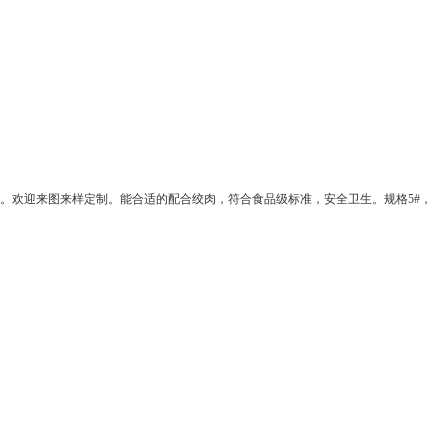
。欢迎来图来样定制。能合适的配合绞肉，符合食品级标准，安全卫生。规格
5#
，