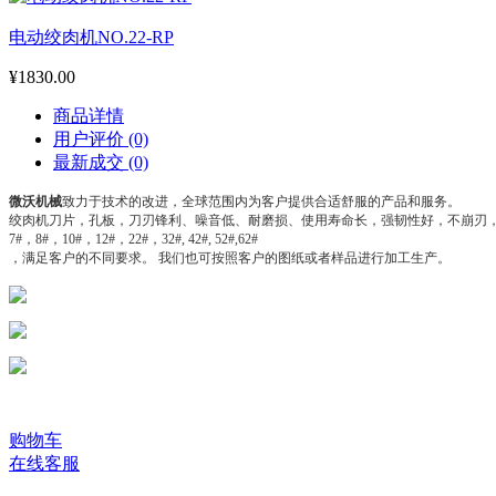
电动绞肉机NO.22-RP
¥1830.00
商品详情
用户评价
(0)
最新成交
(0)
微沃机械
致力于技术的改进，全球范围内为客户提供合适舒服的产品和服务。
绞肉机刀片，孔板，刀刃锋利、噪音低、耐磨损、使用寿命长，强韧性好，不崩刃
7#
，
8#
，
10#
，
12#
，
22#
，
32#, 42#, 52#,62#
，满足客户的不同要求。
我们也可按照客户的图纸或者样品进行加工生产。
购物车
在线客服